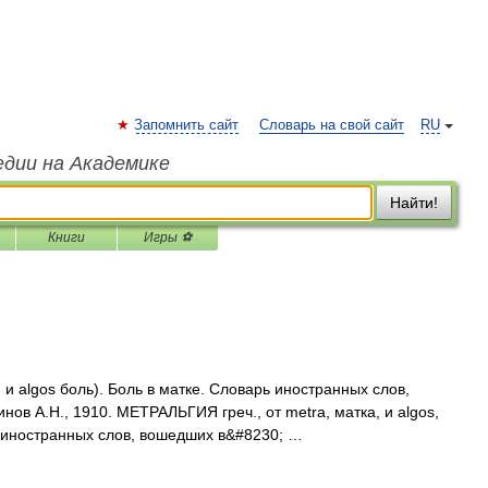
Запомнить сайт
Словарь на свой сайт
RU
едии на Академике
Найти!
Книги
Игры ⚽
, и algos боль). Боль в матке. Словарь иностранных слов,
нов А.Н., 1910. МЕТРАЛЬГИЯ греч., от metra, матка, и algos,
0 иностранных слов, вошедших в&#8230; …