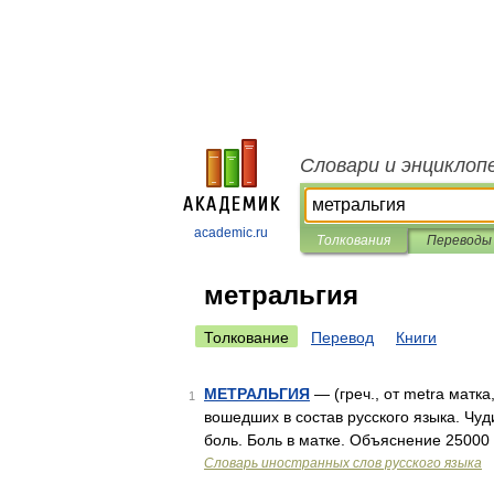
Словари и энциклоп
academic.ru
Толкования
Переводы
метральгия
Толкование
Перевод
Книги
МЕТРАЛЬГИЯ
— (греч., от metra матка
1
вошедших в состав русского языка. Чуди
боль. Боль в матке. Объяснение 2500
Словарь иностранных слов русского языка