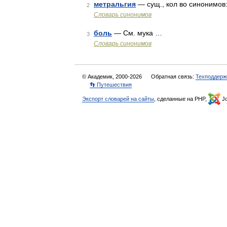
метральгия
— сущ., кол во синонимов:
2
Словарь синонимов
боль
— См. мука …
3
Словарь синонимов
© Академик, 2000-2026
Обратная связь:
Техподдерж
👣 Путешествия
Экспорт словарей на сайты
, сделанные на PHP,
Jo